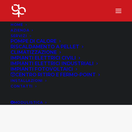
HOME
AZIENDA
SERVIZI
POMPE DI CALORE
RISCALDAMENTO A PELLET
CLIMATIZZAZIONE
IMPIANTI ELETTRICI CIVILI
IMPIANTI ELETTRICI INDUSTRIALI
IMPIANTI FOTOVOLTAICI
CENTRO RITIRO E FERMO-POINT
INSTALLAZIONI
CONTATTI
Qualità dell’aria
MODULISTICA