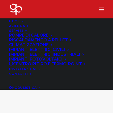
HOME
AZIENDA
SERVIZI
POMPE DI CALORE
RISCALDAMENTO A PELLET
CLIMATIZZAZIONE
IMPIANTI ELETTRICI CIVILI
IMPIANTI ELETTRICI INDUSTRIALI
IMPIANTI FOTOVOLTAICI
CENTRO RITIRO E FERMO-POINT
INSTALLAZIONI
CONTATTI
Pellet
MODULISTICA