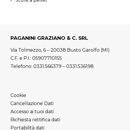
Stufe a pellet
PAGANINI GRAZIANO & C. SRL
Via Tolmezzo, 6 – 20038 Busto Garolfo (MI)
C.F. e P.I.: 05907710155
Telefono:
0331.566379
–
0331.536198
Cookie
Cancellazione Dati
Accesso ai tuoi dati
Richiesta rettifica dati
Portabilità dati