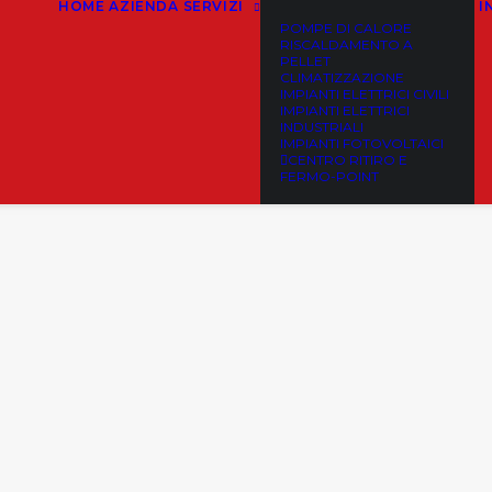
HOME
AZIENDA
SERVIZI
I
POMPE DI CALORE
RISCALDAMENTO A
PELLET
CLIMATIZZAZIONE
IMPIANTI ELETTRICI CIVILI
IMPIANTI ELETTRICI
INDUSTRIALI
IMPIANTI FOTOVOLTAICI
CENTRO RITIRO E
FERMO-POINT