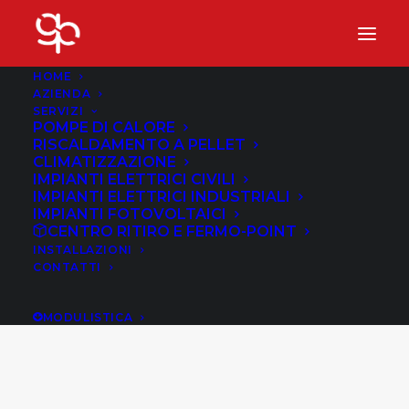
HOME
AZIENDA
SERVIZI
POMPE DI CALORE
RISCALDAMENTO A PELLET
CLIMATIZZAZIONE
IMPIANTI ELETTRICI CIVILI
IMPIANTI ELETTRICI INDUSTRIALI
IMPIANTI FOTOVOLTAICI
CENTRO RITIRO E FERMO-POINT
INSTALLAZIONI
CONTATTI
Costi di Riscaldamento
MODULISTICA