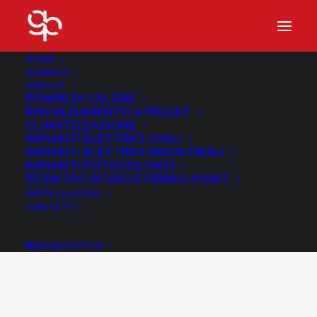
HOME
AZIENDA
SERVIZI
POMPE DI CALORE
RISCALDAMENTO A PELLET
CLIMATIZZAZIONE
IMPIANTI ELETTRICI CIVILI
IMPIANTI ELETTRICI INDUSTRIALI
IMPIANTI FOTOVOLTAICI
CENTRO RITIRO E FERMO-POINT
INSTALLAZIONI
CONTATTI
Canne Fumarie
MODULISTICA