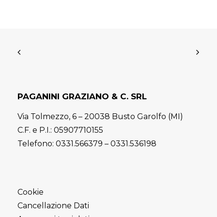
PAGANINI GRAZIANO & C. SRL
Via Tolmezzo, 6 – 20038 Busto Garolfo (MI)
C.F. e P.I.: 05907710155
Telefono:
0331.566379
–
0331.536198
Cookie
Cancellazione Dati