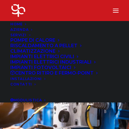
HOME
AZIENDA
SERVIZI
POMPE DI CALORE
RISCALDAMENTO A PELLET
CLIMATIZZAZIONE
IMPIANTI ELETTRICI CIVILI
IMPIANTI ELETTRICI INDUSTRIALI
IMPIANTI FOTOVOLTAICI
L'Importanza della
CENTRO RITIRO E FERMO-POINT
INSTALLAZIONI
Manutenzione Preventiva
CONTATTI
degli Impianti Elettrici
MODULISTICA
MAGGIO 2, 2023
|
IN
IMPIANTI ELETTRICI
|
BY
DAVIDE PAGANINI