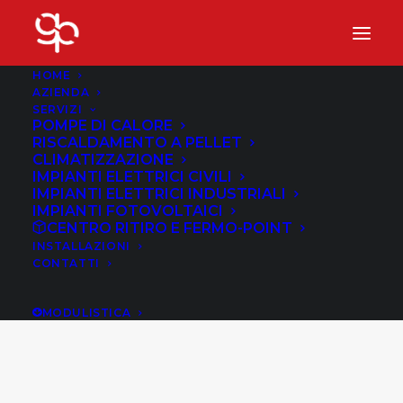
HOME
AZIENDA
SERVIZI
POMPE DI CALORE
RISCALDAMENTO A PELLET
CLIMATIZZAZIONE
IMPIANTI ELETTRICI CIVILI
IMPIANTI ELETTRICI INDUSTRIALI
IMPIANTI FOTOVOLTAICI
CENTRO RITIRO E FERMO-POINT
INSTALLAZIONI
CONTATTI
Aria condizionata
MODULISTICA