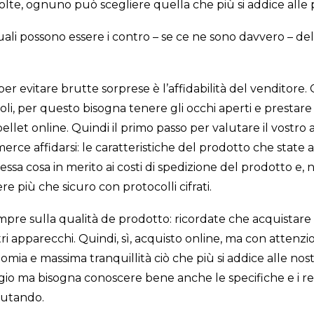
lte, ognuno può scegliere quella che più si addice alle 
quali possono essere i contro – se ce ne sono davvero – de
r evitare brutte sorprese è l’affidabilità del venditore. Ci
li, per questo bisogna tenere gli occhi aperti e prestar
ellet online. Quindi il primo passo per valutare il vostro 
erce affidarsi: le caratteristiche del prodotto che stat
essa cosa in merito ai costi di spedizione del prodotto e, 
 più che sicuro con protocolli cifrati.
empre sulla qualità de prodotto: ricordate che acquistare
i apparecchi. Quindi, sì, acquisto online, ma con attenzion
omia e massima tranquillità ciò che più si addice alle nos
o ma bisogna conoscere bene anche le specifiche e i requ
lutando.