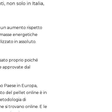
, non solo in Italia,
o un aumento rispetto
omasse energetiche
lizzato in assoluto.
sato proprio poiché
me approvate dal
imo Paese in Europa,
to del pellet online è in
etodologia di
e si trovano online. E le