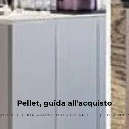
Pellet, guida all'acquisto
O 13, 2019
|
IN
RISCALDAMENTO
,
STUFE A PELLET
|
BY
DAVIDE P