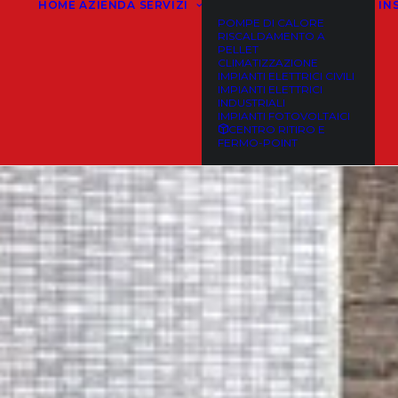
HOME
AZIENDA
SERVIZI
IN
POMPE DI CALORE
RISCALDAMENTO A
PELLET
CLIMATIZZAZIONE
IMPIANTI ELETTRICI CIVILI
IMPIANTI ELETTRICI
INDUSTRIALI
IMPIANTI FOTOVOLTAICI
CENTRO RITIRO E
FERMO-POINT