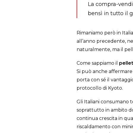
La compra-vendita
bensì in tutto il 
Rimaniamo però in Itali
all’anno precedente, n
naturalmente, ma il pell
Come sappiamo il
pelle
Si può anche affermare 
porta con sé il vantagg
protocollo di Kyoto.
Gli Italiani consumano t
soprattutto in ambito do
continua crescita in qu
riscaldamento con minimo