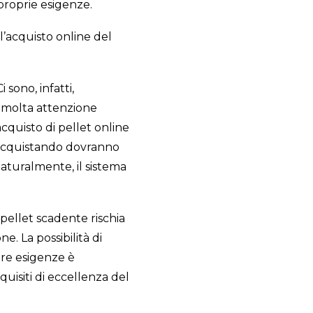
proprie esigenze.
ll’acquisto online del
 sono, infatti,
e molta attenzione
acquisto di pellet online
e acquistando dovranno
naturalmente, il sistema
 pellet scadente rischia
e. La possibilità di
tre esigenze è
isiti di eccellenza del