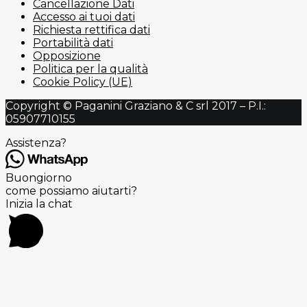
Cancellazione Dati
Accesso ai tuoi dati
Richiesta rettifica dati
Portabilità dati
Opposizione
Politica per la qualità
Cookie Policy (UE)
Copyright © Paganini Graziano & C srl 2017 – P.I.:
05907710155
Assistenza?
Buongiorno
come possiamo aiutarti?
Inizia la chat