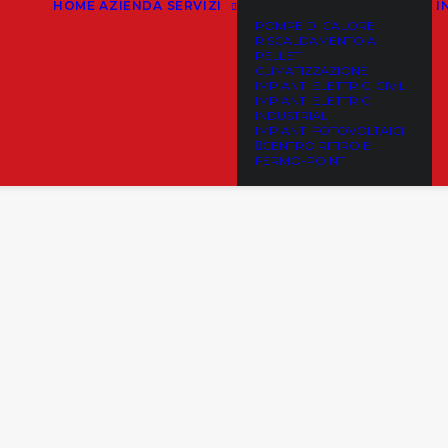
HOME
AZIENDA
SERVIZI
I
POMPE DI CALORE
RISCALDAMENTO A
PELLET
CLIMATIZZAZIONE
IMPIANTI ELETTRICI CIVILI
IMPIANTI ELETTRICI
INDUSTRIALI
IMPIANTI FOTOVOLTAICI
CENTRO RITIRO E
FERMO-POINT