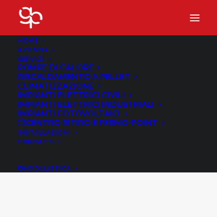
HOME
AZIENDA
SERVIZI
POMPE DI CALORE
RISCALDAMENTO A PELLET
CLIMATIZZAZIONE
IMPIANTI ELETTRICI CIVILI
IMPIANTI ELETTRICI INDUSTRIALI
IMPIANTI FOTOVOLTAICI
CENTRO RITIRO E FERMO-POINT
INSTALLAZIONI
Pannelli fotovoltaici a
CONTATTI
concentrazione
MODULISTICA