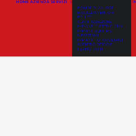
HOME
AZIENDA
SERVIZI
I
POMPE DI CALORE
RISCALDAMENTO A
PELLET
CLIMATIZZAZIONE
IMPIANTI ELETTRICI CIVILI
IMPIANTI ELETTRICI
INDUSTRIALI
IMPIANTI FOTOVOLTAICI
CENTRO RITIRO E
FERMO-POINT