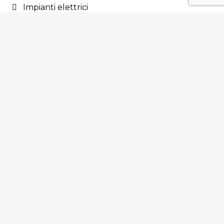
Impianti elettrici
Impianto fotovoltaico
Incentivi fiscali
Offerte
Pellet
Pompe di calore
Pompe di calore
Raffreddamento
Riscaldamento
Stufe a pellet
Cookie