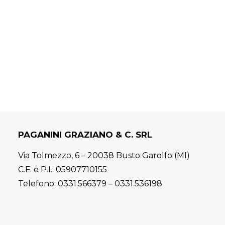
PAGANINI GRAZIANO & C. SRL
Via Tolmezzo, 6 – 20038 Busto Garolfo (MI)
C.F. e P.I.: 05907710155
Telefono:
0331.566379
–
0331.536198