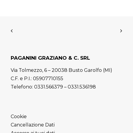
PAGANINI GRAZIANO & C. SRL
Via Tolmezzo, 6 – 20038 Busto Garolfo (MI)
C.F. e P.I.: 05907710155
Telefono:
0331.566379
–
0331.536198
Cookie
Cancellazione Dati