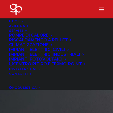
HOME
AZIENDA
SERVIZI
POMPE DI CALORE
RISCALDAMENTO A PELLET
CLIMATIZZAZIONE
IMPIANTI ELETTRICI CIVILI
IMPIANTI ELETTRICI INDUSTRIALI
IMPIANTI FOTOVOLTAICI
CENTRO RITIRO E FERMO-POINT
Per evitare muffe e batteri
INSTALLAZIONI
CONTATTI
è importante la pulizia
LUGLIO 11, 2010
|
IN
CLIMATIZZATORI
|
BY
DAVIDE PAGANINI
MODULISTICA