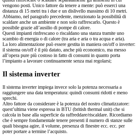
vengono posti. Unico fattore da tenere a mente: può esserci una
distanza di 15 metri tra i due e un dislivello massimo di 10 metri.
Abbiamo, nel paragrafo precedente, menzionato la possibilità di
scaldare anche un ambiente e non solo raffrescarlo. Questo è
possibile grazie all’ausilio di pompe di calore.
Questi impianti rinfrescano o riscaldano una stanza tramite uno
scambio di energia o di calore (tra aria e aria o tra acqua e aria).
La loro alimentazione può essere gestita in maniera on/off o inverter:
il sistema on/off è il più datato, anche più economico, ma messo
all’opera pure più costoso in fatto di consumi in quanto porta
l’impianto a lavorare continuamente senza mai regolarsi;
Il sistema inverter
Il sistema inverter impiega invece solo la potenza necessaria a
raggiungere una data temperatura: quindi consumi ridotti e meno
sprechi.
Altro fattore da considerare è la potenza del nostro climatizzatore:
quest’ultima viene espressa in BTU (british thermal unit) che si
calcola in base alla superficie da raffreddare/riscaldare. Ricordiamo
che è sempre fondamentale tenere presenti il numero di stanze sulle
quali bisogna agire, il volume, presenza di finestre ecc. ecc. per
poter portare a termine l’acquisto.