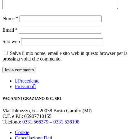
Nome
*
Email
*
Sito web
Salva il mio nome, email e sito web in questo browser per la
prossima volta che commento.
Precedente
Prossimo
PAGANINI GRAZIANO & C. SRL
Via Tolmezzo, 6 – 20038 Busto Garolfo (MI)
C.F. e P.I.: 05907710155
Telefono:
0331.566379
–
0331.536198
Cookie
Cancellazione Dati