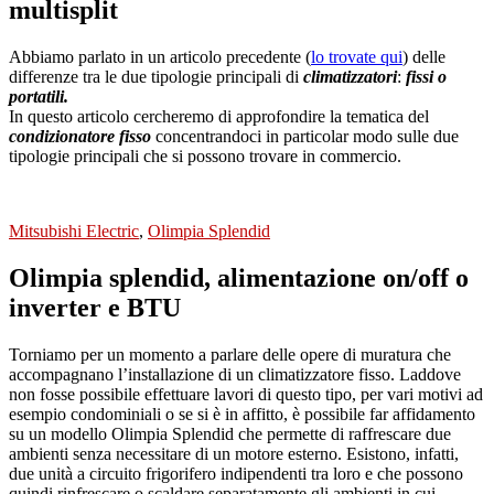
multisplit
Abbiamo parlato in un articolo precedente (
lo trovate qui
) delle
differenze tra le due tipologie principali di
climatizzatori
:
fissi o
portatili.
In questo articolo cercheremo di approfondire la tematica del
condizionatore fisso
concentrandoci in particolar modo sulle due
tipologie principali che si possono trovare in commercio.
Mitsubishi Electric
,
Olimpia Splendid
Olimpia splendid, alimentazione on/off o
inverter e BTU
Torniamo per un momento a parlare delle opere di muratura che
accompagnano l’installazione di un climatizzatore fisso. Laddove
non fosse possibile effettuare lavori di questo tipo, per vari motivi ad
esempio condominiali o se si è in affitto, è possibile far affidamento
su un modello Olimpia Splendid che permette di raffrescare due
ambienti senza necessitare di un motore esterno. Esistono, infatti,
due unità a circuito frigorifero indipendenti tra loro e che possono
quindi rinfrescare o scaldare separatamente gli ambienti in cui