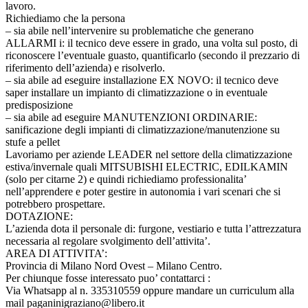
lavoro.
Richiediamo che la persona
– sia abile nell’intervenire su problematiche che generano
ALLARMI i: il tecnico deve essere in grado, una volta sul posto, di
riconoscere l’eventuale guasto, quantificarlo (secondo il prezzario di
riferimento dell’azienda) e risolverlo.
– sia abile ad eseguire installazione EX NOVO: il tecnico deve
saper installare un impianto di climatizzazione o in eventuale
predisposizione
– sia abile ad eseguire MANUTENZIONI ORDINARIE:
sanificazione degli impianti di climatizzazione/manutenzione su
stufe a pellet
Lavoriamo per aziende LEADER nel settore della climatizzazione
estiva/invernale quali MITSUBISHI ELECTRIC, EDILKAMIN
(solo per citarne 2) e quindi richiediamo professionalita’
nell’apprendere e poter gestire in autonomia i vari scenari che si
potrebbero prospettare.
DOTAZIONE:
L’azienda dota il personale di: furgone, vestiario e tutta l’attrezzatura
necessaria al regolare svolgimento dell’attivita’.
AREA DI ATTIVITA’:
Provincia di Milano Nord Ovest – Milano Centro.
Per chiunque fosse interessato puo’ contattarci :
Via Whatsapp al n. 335310559 oppure mandare un curriculum alla
mail paganinigraziano@libero.it