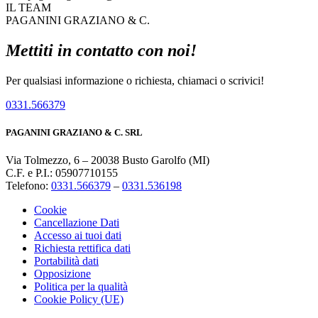
IL TEAM
PAGANINI GRAZIANO & C.
Mettiti in contatto con noi!
Per qualsiasi informazione o richiesta, chiamaci o scrivici!
0331.566379
PAGANINI GRAZIANO & C. SRL
Via Tolmezzo, 6 – 20038 Busto Garolfo (MI)
C.F. e P.I.: 05907710155
Telefono:
0331.566379
–
0331.536198
Cookie
Cancellazione Dati
Accesso ai tuoi dati
Richiesta rettifica dati
Portabilità dati
Opposizione
Politica per la qualità
Cookie Policy (UE)